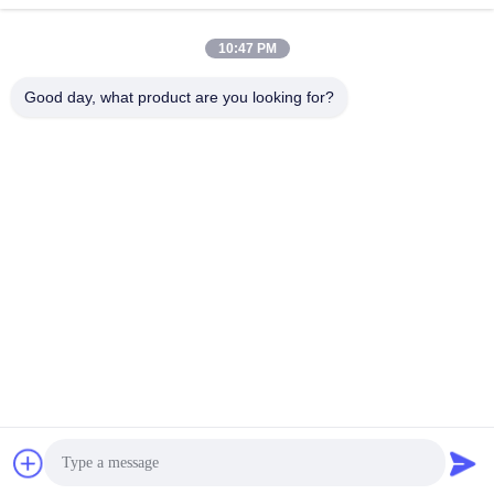
10:47 PM
Unsere Adresse
Good day, what product are you looking for?
Anschrift
Nr. 1107 Triumph Building 6, Yongtai Street, Pingcheng District,
Datong, Shanxi, China
Tel.
86-13546018581
Datenschutzrichtlinie
|
Sitemap
China gut Qualität Lebensmittel-und Zufuhr-Zusatzstoffe
Lieferant. Urheberrecht © -2026 Shanxi Zorui Biotechnology Co.,
Ltd. - Alle. Alle Rechte vorbehalten.