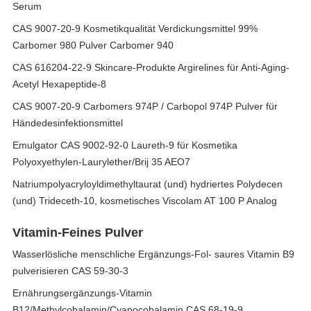
Serum
CAS 9007-20-9 Kosmetikqualität Verdickungsmittel 99%
Carbomer 980 Pulver Carbomer 940
CAS 616204-22-9 Skincare-Produkte Argirelines für Anti-Aging-
Acetyl Hexapeptide-8
CAS 9007-20-9 Carbomers 974P / Carbopol 974P Pulver für
Händedesinfektionsmittel
Emulgator CAS 9002-92-0 Laureth-9 für Kosmetika
Polyoxyethylen-Laurylether/Brij 35 AEO7
Natriumpolyacryloyldimethyltaurat (und) hydriertes Polydecen
(und) Trideceth-10, kosmetisches Viscolam AT 100 P Analog
Vitamin-Feines Pulver
Wasserlösliche menschliche Ergänzungs-Fol- saures Vitamin B9
pulverisieren CAS 59-30-3
Ernährungsergänzungs-Vitamin
B12/Methylcobalamin/Cyanocobalamin CAS 68-19-9