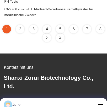
PH-Tests
CAS 43120-28-1 1H-Indazol-3-carbonsäuremethylester für
medizinische Zwecke
1
2
3
4
5
6
7
8
Kontakt mit uns
Shanxi Zorui Biotechnology Co.,
Ltd.
E-Mail-Adresse
Julie