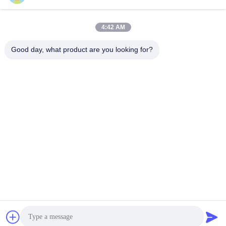
julie@sxzorui.com
4:42 AM
Unsere Adresse
Good day, what product are you looking for?
Anschrift
Nr. 1107 Triumph Building 6, Yongtai Street, Pingcheng District,
Datong, Shanxi, China
Tel.
86-13546018581
Datenschutzrichtlinie
|
Sitemap
China gut Qualität Lebensmittel-und Zufuhr-Zusatzstoffe
Lieferant. Urheberrecht © -2026 Shanxi Zorui Biotechnology Co.,
Ltd. - Alle. Alle Rechte vorbehalten.