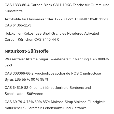
CAS 1333-86-4 Carbon Black C311 10KG Tasche für Gummi und
Kunststoffe
Aktivkohle für Gasmaskenfilter 12×20 12×40 14×40 18×40 12×30
CAS 64365-11-3
Holzkohlen-Kokosnuss-Shell Granules Powdered Activated
Carbon-Körnchen CAS 7440-44-0
Naturkost-Süßstoffe
Wasserfreier Alitame Sugar Sweeteners für Nahrung CAS 80863-
62-3
CAS 308066-66-2 Fructooligosaccharide FOS Oligofructose
Syrus L85 55 % 90 % 95 %
CAS 64519-82-0 Isomalt für zuckerfreie Bonbons und
Schokoladen-Süßwaren
CAS 69-79-4 75% 80% 85% Maltose Sirup Viskose Flüssigkeit
Natürlicher Süßstoff für Lebensmittel und Getränke