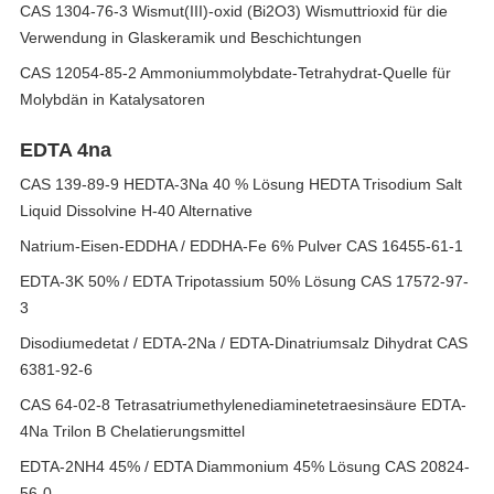
CAS 1304-76-3 Wismut(III)-oxid (Bi2O3) Wismuttrioxid für die
Verwendung in Glaskeramik und Beschichtungen
CAS 12054-85-2 Ammoniummolybdate-Tetrahydrat-Quelle für
Molybdän in Katalysatoren
EDTA 4na
CAS 139-89-9 HEDTA-3Na 40 % Lösung HEDTA Trisodium Salt
Liquid Dissolvine H-40 Alternative
Natrium-Eisen-EDDHA / EDDHA-Fe 6% Pulver CAS 16455-61-1
EDTA-3K 50% / EDTA Tripotassium 50% Lösung CAS 17572-97-
3
Disodiumedetat / EDTA-2Na / EDTA-Dinatriumsalz Dihydrat CAS
6381-92-6
CAS 64-02-8 Tetrasatriumethylenediaminetetraesinsäure EDTA-
4Na Trilon B Chelatierungsmittel
EDTA-2NH4 45% / EDTA Diammonium 45% Lösung CAS 20824-
56-0