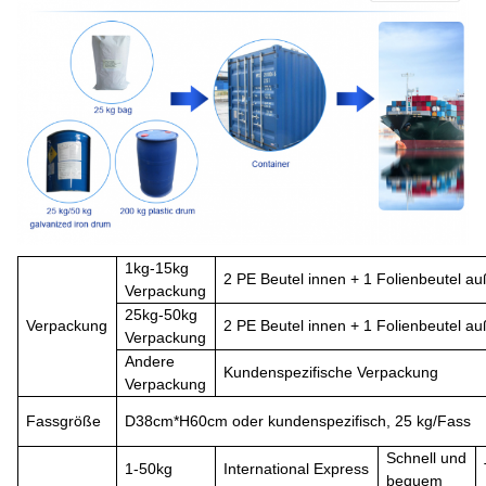
1
kg-15
kg
2 P
E
Beutel innen + 1 Folienbeutel a
Verpackung
25kg-50kg
Verpackung
2 P
E
Beutel innen + 1 Folienbeutel au
Verpackung
Andere
Kundenspezifische Verpackung
Verpackung
Fassgröße
D
38cm*
H
60cm oder kundenspezifisch, 25 kg/Fass
Schnell
und
1-50kg
International
Express
bequem