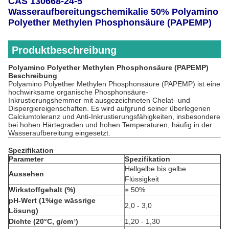
CAS 130668-24-5
Wasseraufbereitungschemikalie 50% Polyamino
Polyether Methylen Phosphonsäure (PAPEMP)
Produktbeschreibung
Polyamino Polyether Methylen Phosphonsäure (PAPEMP)
Beschreibung
Polyamino Polyether Methylen Phosphonsäure (PAPEMP) ist eine
hochwirksame organische Phosphonsäure-
Inkrustierungshemmer mit ausgezeichneten Chelat- und
Dispergiereigenschaften. Es wird aufgrund seiner überlegenen
Calciumtoleranz und Anti-Inkrustierungsfähigkeiten, insbesondere
bei hohen Härtegraden und hohen Temperaturen, häufig in der
Wasseraufbereitung eingesetzt.
Spezifikation
Parameter
Spezifikation
Hellgelbe bis gelbe
Aussehen
Flüssigkeit
Wirkstoffgehalt (%)
≥ 50%
pH-Wert (1%ige wässrige
2,0 - 3,0
Lösung)
Dichte (20°C, g/cm³)
1,20 - 1,30