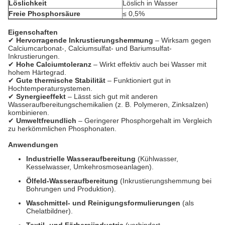
Löslichkeit
Löslich in Wasser
Freie Phosphorsäure
≤ 0,5%
Eigenschaften
✔
Hervorragende Inkrustierungshemmung
– Wirksam gegen
Calciumcarbonat-, Calciumsulfat- und Bariumsulfat-
Inkrustierungen.
✔
Hohe Calciumtoleranz
– Wirkt effektiv auch bei Wasser mit
hohem Härtegrad.
✔
Gute thermische Stabilität
– Funktioniert gut in
Hochtemperatursystemen.
✔
Synergieeffekt
– Lässt sich gut mit anderen
Wasseraufbereitungschemikalien (z. B. Polymeren, Zinksalzen)
kombinieren.
✔
Umweltfreundlich
– Geringerer Phosphorgehalt im Vergleich
zu herkömmlichen Phosphonaten.
Anwendungen
Industrielle Wasseraufbereitung
(Kühlwasser,
Kesselwasser, Umkehrosmoseanlagen).
Ölfeld-Wasseraufbereitung
(Inkrustierungshemmung bei
Bohrungen und Produktion).
Waschmittel- und Reinigungsformulierungen
(als
Chelatbildner).