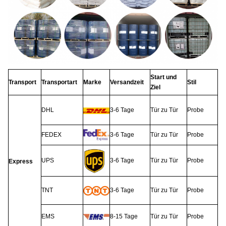
Start und
Transport
Transportart
Marke
Versandzeit
Stil
Ziel
DHL
3-6 Tage
Tür zu Tür
Probe
FEDEX
3-6 Tage
Tür zu Tür
Probe
UPS
3-6 Tage
Tür zu Tür
Probe
Express
TNT
3-6 Tage
Tür zu Tür
Probe
EMS
8-15 Tage
Tür zu Tür
Probe