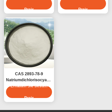
78-9
Preis
Preis
CAS 2893-78-9
Natriumdichlorisocyanurat
Erhalten Sie besten
SDIC-
Wasseraufbereitung in
Schwimmbädern
Preis