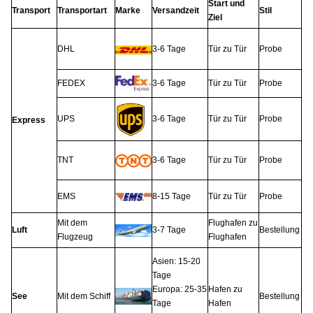
Start und
Transport
Transportart
Marke
Versandzeit
Stil
Ziel
DHL
3-6 Tage
Tür zu Tür
Probe
FEDEX
3-6 Tage
Tür zu Tür
Probe
UPS
3-6 Tage
Tür zu Tür
Probe
Express
TNT
3-6 Tage
Tür zu Tür
Probe
EMS
8-15 Tage
Tür zu Tür
Probe
Mit dem
Flughafen zu
Luft
3-7 Tage
Bestellung
Flugzeug
Flughafen
Asien: 15-20
Tage
Europa: 25-35
Hafen zu
See
Mit dem Schiff
Bestellung
Tage
Hafen