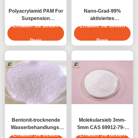
Polyacrylamid PAM For
Nano-Grad-99%
Suspension
aktiviertes
Agent/Verdickungsmittel-
Erhalten Sie besten
Erhalten Sie besten
Aluminiumoxyd
Gelierungsmittel-
pulverisieren CAS 1344-
Flockungsmittel CAS
Preis
Preis
28-1
9003-05-8
Bentonit-trocknende
Molekularsieb 3mm-
Wasserbehandlungs-
5mm CAS 69912-79-4
Chemikalien CAS 1302-
Erhalten Sie besten
des Zeolith-3A 4A 5A
Erhalten Sie besten