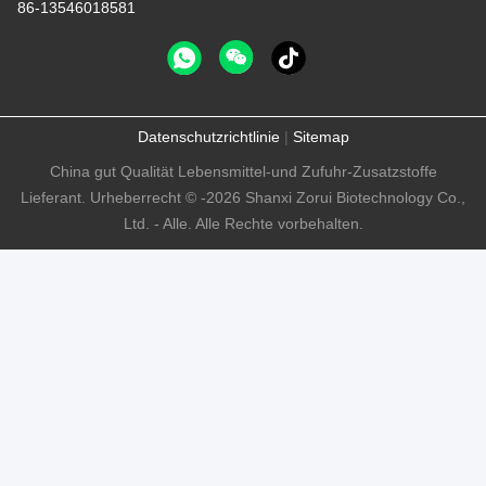
86-13546018581
Datenschutzrichtlinie
|
Sitemap
China gut Qualität Lebensmittel-und Zufuhr-Zusatzstoffe
Lieferant. Urheberrecht © -2026 Shanxi Zorui Biotechnology Co.,
Ltd. - Alle. Alle Rechte vorbehalten.