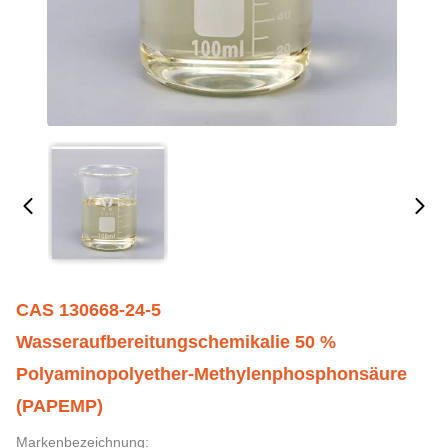
CAS 130668-24-5
Wasseraufbereitungschemikalie 50 %
Polyaminopolyether-Methylenphosphonsäure
(PAPEMP)
Markenbezeichnung: