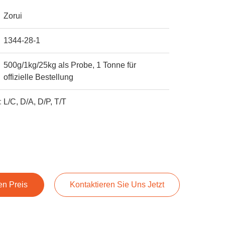
Zorui
1344-28-1
500g/1kg/25kg als Probe, 1 Tonne für
offizielle Bestellung
:
L/C, D/A, D/P, T/T
en Preis
Kontaktieren Sie Uns Jetzt