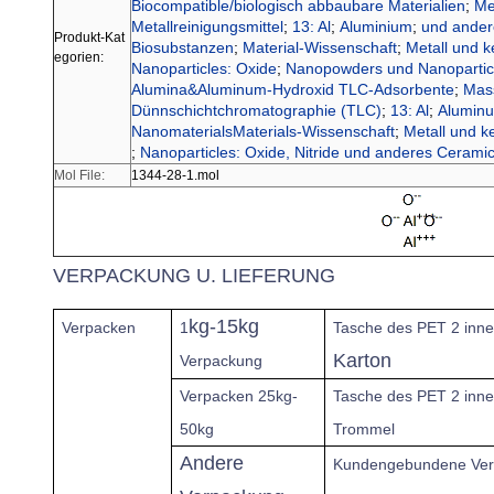
Biocompatible/biologisch abbaubare Materialien
;
Me
Metallreinigungsmittel
;
13: Al
;
Aluminium
;
und ander
Produkt-Kat
Biosubstanzen
;
Material-Wissenschaft
;
Metall und 
egorien:
Nanoparticles: Oxide
;
Nanopowders und Nanopartic
Alumina&Aluminum-Hydroxid TLC-Adsorbente
;
Mas
Dünnschichtchromatographie (TLC)
;
13: Al
;
Aluminu
NanomaterialsMaterials-Wissenschaft
;
Metall und k
;
Nanoparticles: Oxide, Nitride und anderes Cerami
Mol File:
1344-28-1.mol
VERPACKUNG U. LIEFERUNG
kg-15kg
Verpacken
1
Tasche des PET
2 inne
Karton
Verpackung
Verpacken 25kg-
Tasche des PET 2 inne
50kg
Trommel
Andere
Kundengebundene Ve