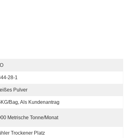
SO
344-28-1
eißes Pulver
5KG/bag, Als Kundenantrag
00 Metrische Tonne/Monat
hler Trockener Platz