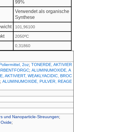
99%
Verwendet als organische
Synthese
wicht
101,96100
kt
2050ºC
0,31860
oliermittel, 2oz
;
TONERDE, AKTIVIER
ORBENTFORGC
;
ALUMINUMOXIDE, A
, AKTIVIERT, WEAKLYACIDIC, BROC
;
ALUMINUMOXIDE, PULVER, REAGE
 und Nanoparticle-Streuungen
;
;
Oxide
;