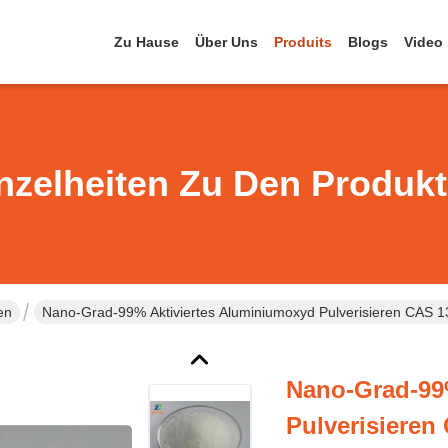
Zu Hause
Über Uns
Produits
Blogs
Video
nzelheiten Zu Den Produk
en
Nano-Grad-99% Aktiviertes Aluminiumoxyd Pulverisieren CAS 1
Nano-Grad-99
Pulverisieren