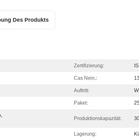
bung Des Produkts
Zertifizierung:
I
Cas Nein.:
1
Auftritt:
W
Paket:
2
 
Produktionskapazität:
30
Lagerung:
Kü