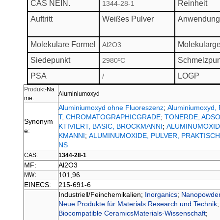
CAS NEIN.
Reinheit
1344-28-1
Auftritt
Weißes Pulver
Anwendung
Molekulare Formel
Molekularge
Al2O3
Siedepunkt
Schmelzpun
2980ºC
PSA
LOGP
/
Produkt-
Na
Aluminiumoxyd
me:
Aluminiumoxyd ohne Fluoreszenz
;
Aluminiumoxyd, P
T, CHROMATOGRAPHICGRADE
;
TONERDE, ADS
Synonym
KTIVIERT, BASIC, BROCKMANNI
;
ALUMINUMOXIDE
e:
KMANNI
;
ALUMINUMOXIDE, PULVER, PRAKTISCH
NS
CAS:
1344-28-1
MF:
Al2O3
101,96
MW:
EINECS:
215-691-6
Industriell/Feinchemikalien
;
Inorganics
;
Nanopowders
Neue Produkte für Materials Research und Technik
Biocompatible CeramicsMaterials-Wissenschaft
;