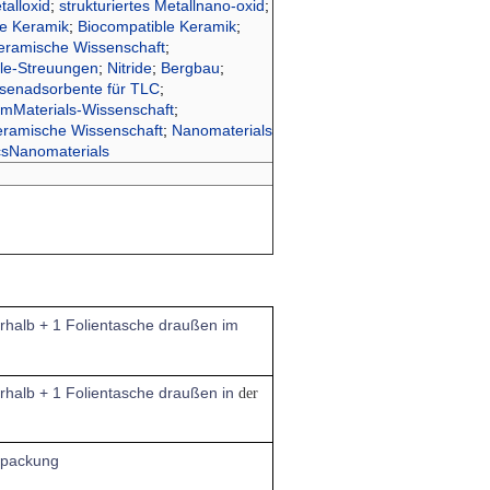
talloxid
;
strukturiertes Metallnano-oxid
;
e Keramik
;
Biocompatible Keramik
;
keramische Wissenschaft
;
le-Streuungen
;
Nitride
;
Bergbau
;
senadsorbente für TLC
;
mMaterials-Wissenschaft
;
eramische Wissenschaft
;
Nanomaterials
csNanomaterials
rhalb + 1 Folientasche draußen im
rhalb + 1 Folientasche draußen in
der
rpackung