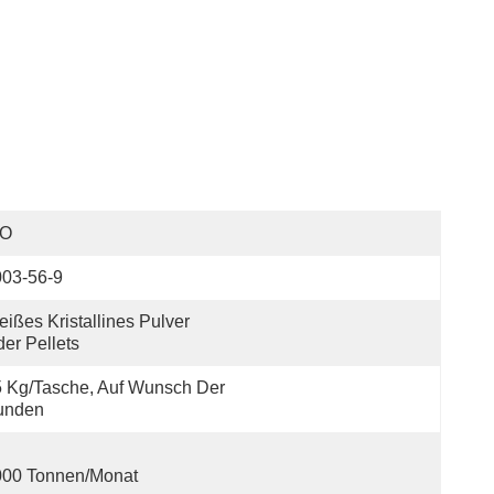
SO
003-56-9
ißes Kristallines Pulver 
er Pellets
 Kg/Tasche, Auf Wunsch Der 
unden
000 Tonnen/Monat