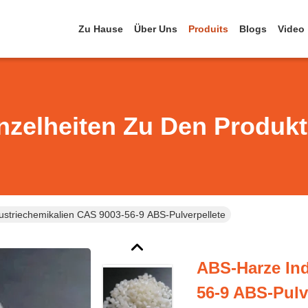
Zu Hause
Über Uns
Produits
Blogs
Video
nzelheiten Zu Den Produk
striechemikalien CAS 9003-56-9 ABS-Pulverpellete
ABS-Harze Ind
56-9 ABS-Pulv