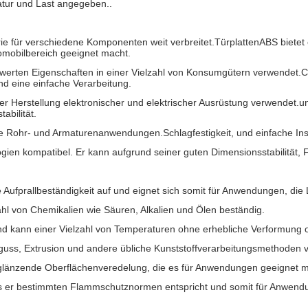
atur und Last angegeben..
ie für verschiedene Komponenten weit verbreitet.TürplattenABS bietet e
mobilbereich geeignet macht.
erten Eigenschaften in einer Vielzahl von Konsumgütern verwendet.C
nd eine einfache Verarbeitung.
er Herstellung elektronischer und elektrischer Ausrüstung verwendet.un
bilität.
 Rohr- und Armaturenanwendungen.Schlagfestigkeit, und einfache Inst
ien kompatibel. Er kann aufgrund seiner guten Dimensionsstabilität, 
 Aufprallbeständigkeit auf und eignet sich somit für Anwendungen, die 
ahl von Chemikalien wie Säuren, Alkalien und Ölen beständig.
 und kann einer Vielzahl von Temperaturen ohne erhebliche Verformung
zguss, Extrusion und andere übliche Kunststoffverarbeitungsmethoden v
glänzende Oberflächenveredelung, die es für Anwendungen geeignet mac
 er bestimmten Flammschutznormen entspricht und somit für Anwendung