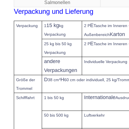
Salmonellen
Verpackung und Lieferung
15 kg
E
Verpackung
1
kg
2 P
Tasche im Inneren 
Karton
Verpackung
Außenbereich
E
25 kg bis 50 kg
2 P
Tasche im Inneren
Verpackung
andere
Individuelle Verpackung
Verpackungen
D
H
Größe der
38 cm*
60 cm oder individuell, 25 kg/Trom
Trommel
Internationale
Schifffahrt
1 bis 50 kg
Ausdru
50 bis 500 kg
Luftverkehr