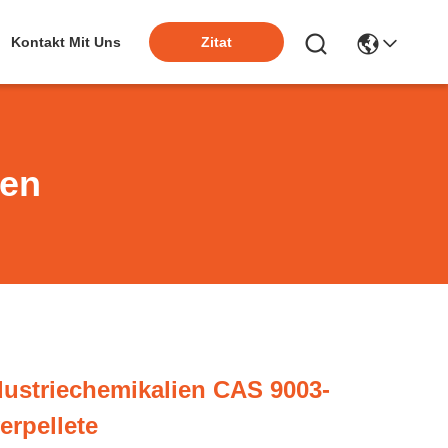
Kontakt Mit Uns
Zitat
ten
ustriechemikalien CAS 9003-
erpellete