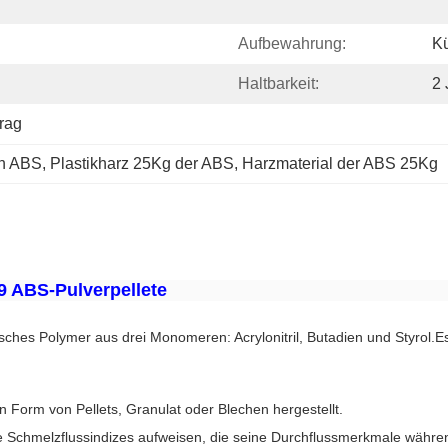
Aufbewahrung:
Kü
Haltbarkeit:
2 
rag
en ABS
, 
Plastikharz 25Kg der ABS
, 
Harzmaterial der ABS 25Kg
9 ABS-Pulverpellete
sches Polymer aus drei Monomeren: Acrylonitril, Butadien und Styrol.Es k
 in Form von Pellets, Granulat oder Blechen hergestellt.
e Schmelzflussindizes aufweisen, die seine Durchflussmerkmale währen