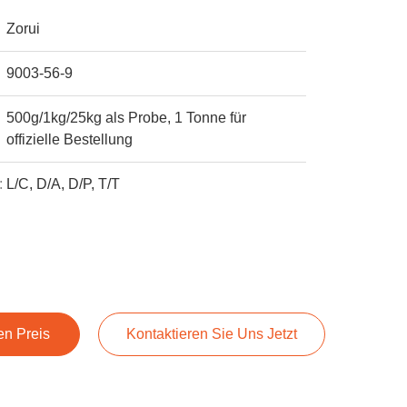
Zorui
9003-56-9
500g/1kg/25kg als Probe, 1 Tonne für
offizielle Bestellung
:
L/C, D/A, D/P, T/T
en Preis
Kontaktieren Sie Uns Jetzt