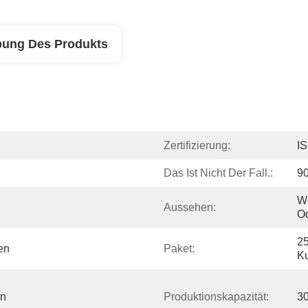
bung Des Produkts
Zertifizierung:
I
Das Ist Nicht Der Fall.:
9
We
Aussehen:
Od
25
en
Paket:
K
n 
Produktionskapazität:
3