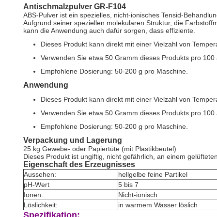
Antischmalzpulver GR-F104
ABS-Pulver ist ein spezielles, nicht-ionisches Tensid-Behandlu
Aufgrund seiner speziellen molekularen Struktur, die Farbstoff
kann die Anwendung auch dafür sorgen, dass effiziente.
Dieses Produkt kann direkt mit einer Vielzahl von Tempe
Verwenden Sie etwa 50 Gramm dieses Produkts pro 100 
Empfohlene Dosierung: 50-200 g pro Maschine.
Anwendung
Dieses Produkt kann direkt mit einer Vielzahl von Tempe
Verwenden Sie etwa 50 Gramm dieses Produkts pro 100 
Empfohlene Dosierung: 50-200 g pro Maschine.
Verpackung und Lagerung
25 kg Gewebe- oder Papiertüte (mit Plastikbeutel)
Dieses Produkt ist ungiftig, nicht gefährlich, an einem gelüfte
Eigenschaft des Erzeugnisses
Aussehen:
hellgelbe feine Partikel
pH-Wert
5 bis 7
Ionen:
Nicht-ionisch
Löslichkeit:
in warmem Wasser löslich
Spezifikation: