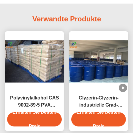
Verwandte Produkte
Polyvinylalkohol CAS
Glyzerin-Glyzerin-
9002-89-5 PVA
industrielle Grad-
1788/PVA 2488/PVA
Erhalten Sie besten
Chemikalien CAS 56-81-
Erhalten Sie besten
2688/
5
Preis
Preis