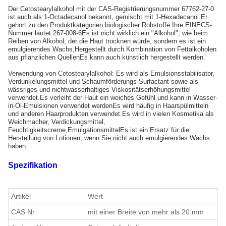
Der Cetostearylalkohol mit der CAS-Registrierungsnummer 67762-27-0
ist auch als 1-Octadecanol bekannt, gemischt mit 1-Hexadecanol.Er
gehört zu den Produktkategorien biologischer Rohstoffe.Ihre EINECS-
Nummer lautet 267-008-6Es ist nicht wirklich ein "Alkohol", wie beim
Reiben von Alkohol, der die Haut trocknen würde, sondern es ist ein
emulgierendes Wachs,Hergestellt durch Kombination von Fettalkoholen
aus pflanzlichen QuellenEs kann auch künstlich hergestellt werden.
Verwendung von Cetostearylalkohol: Es wird als Emulsionsstabilisator,
Verdunkelungsmittel und Schaumförderungs-Surfactant sowie als
wässriges und nichtwasserhaltiges Viskositätserhöhungsmittel
verwendet.Es verleiht der Haut ein weiches Gefühl und kann in Wasser-
in-Öl-Emulsionen verwendet werdenEs wird häufig in Haarspülmitteln
und anderen Haarprodukten verwendet.Es wird in vielen Kosmetika als
Weichmacher, Verdickungsmittel,
Feuchtigkeitscreme,EmulgationsmittelEs ist ein Ersatz für die
Herstellung von Lotionen, wenn Sie nicht auch emulgierendes Wachs
haben.
Spezifikation
Artikel
Wert
CAS Nr.
mit einer Breite von mehr als 20 mm