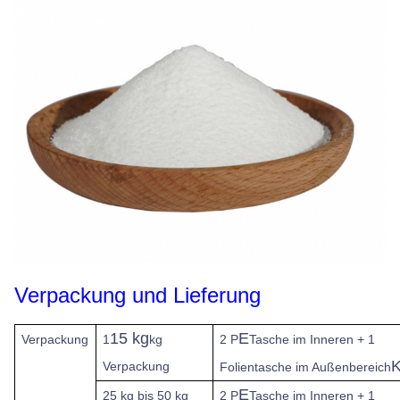
Verpackung und Lieferung
15 kg
E
Verpackung
1
kg
2 P
Tasche im Inneren + 1
K
Verpackung
Folientasche im Außenbereich
E
25 kg bis 50 kg
2 P
Tasche im Inneren + 1