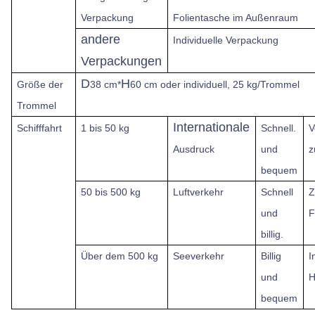
Verpackung
Folientasche im Außenraum
andere
Individuelle Verpackung
Verpackungen
D
H
Größe der
38 cm*
60 cm oder individuell, 25 kg/Trommel
Trommel
Internationale
Schifffahrt
1 bis 50 kg
Schnell.
V
Ausdruck
und
z
bequem
50 bis 500 kg
Luftverkehr
Schnell
Z
und
F
billig.
Über dem
500 kg
Seeverkehr
Billig
I
und
H
bequem