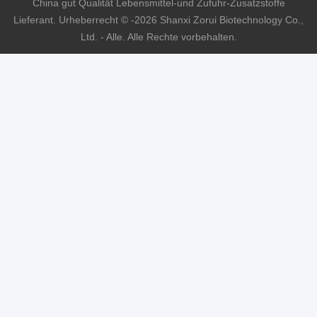
China gut Qualität Lebensmittel-und Zufuhr-Zusatzstoffe
Lieferant. Urheberrecht © -2026 Shanxi Zorui Biotechnology Co.,
Ltd. - Alle. Alle Rechte vorbehalten.