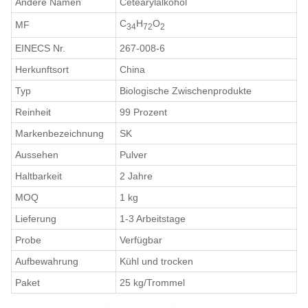
Andere Namen
Cetearylalkohol
C
H
O
MF
34
72
2
EINECS Nr.
267-008-6
Herkunftsort
China
Typ
Biologische Zwischenprodukte
Reinheit
99 Prozent
Markenbezeichnung
SK
Aussehen
Pulver
Haltbarkeit
2 Jahre
MOQ
1 kg
Lieferung
1-3 Arbeitstage
Probe
Verfügbar
Aufbewahrung
Kühl und trocken
Paket
25 kg/Trommel