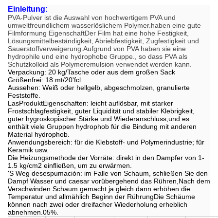
Einleitung:
PVA-Pulver ist die Auswahl von hochwertigem PVA und
umweltfreundlichem wasserlöslichem Polymer.haben eine gute
Filmformung EigenschaftDer Film hat eine hohe Festigkeit,
Lösungsmittelbeständigkeit, Abriebfestigkeit, Zugfestigkeit und
Sauerstoffverweigerung.Aufgrund von PVA haben sie eine
hydrophile und eine hydrophobe Gruppe., so dass PVA als
Schutzkolloid als Polymeremulsion verwendet werden kann.
Verpackung: 20 kg/Tasche oder aus dem großen Sack
Größenfrei: 18 mt/20'fcl
Aussehen: Weiß oder hellgelb, abgeschmolzen, granulierte
Feststoffe.
Las­Produkt­Eigenschaften: leicht auflösbar, mit starker
Frostschlagfestigkeit, guter Liquidität und stabiler Klebrigkeit,
guter hygroskopischer Stärke und Wiederanschluss,und es
enthält viele Gruppen hydrophob für die Bindung mit anderen
Material hydrophob.
Anwendungsbereich: für die Klebstoff- und Polymerindustrie; für
Keramik usw.
Die Heizungsmethode der Vorräte: direkt in den Dampfer von 1-
1.5 kg/cm2 einfließen, um zu erwärmen.
'S Weg desespumación: im Falle von Schaum, schließen Sie den
Dampf Wasser und caesar vorübergehend das Rühren,Nach dem
Verschwinden Schaum gemacht ja gleich dann erhöhen die
Temperatur und allmählich Beginn der RührungDie Schäume
können nach zwei oder dreifacher Wiederholung erheblich
abnehmen.05%.