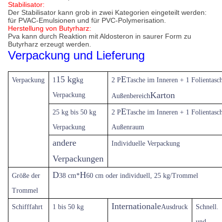
Stabilisator:
Der Stabilisator kann grob in zwei Kategorien eingeteilt werden:
für PVAC-Emulsionen und für PVC-Polymerisation.
Herstellung von Butyrharz:
Pva kann durch Reaktion mit Aldosteron in saurer Form zu
Butyrharz erzeugt werden.
Verpackung und Lieferung
15 kg
E
Verpackung
1
kg
2 P
Tasche im Inneren + 1 Folientasc
Karton
Verpackung
Außenbereich
E
25 kg bis 50 kg
2 P
Tasche im Inneren + 1 Folientasc
Verpackung
Außenraum
andere
Individuelle Verpackung
Verpackungen
D
H
Größe der
38 cm*
60 cm oder individuell, 25 kg/Trommel
Trommel
Internationale
Schifffahrt
1 bis 50 kg
Ausdruck
Schnell.
und