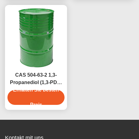
CAS 504-63-2 1,3-
Propanediol (1,3-PDO)
with ≥99% Purity for
Erhalten Sie besten
Polymer Production
and Biobased
Preis
Applications
Kontakt mit uns