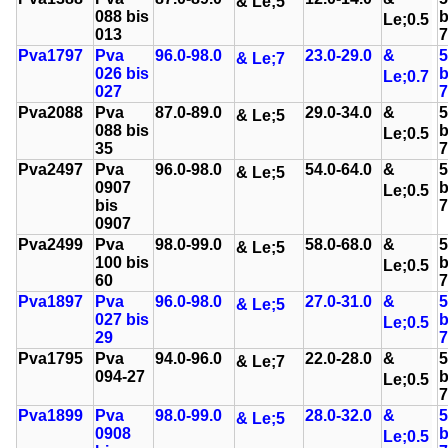
& Le;
5
088 bis
b
Le;
0.5
013
7
Pva1797
Pva
96.0-98.0
23.0-29.0
&
5
& Le;
7
026 bis
b
Le;
0.7
027
7
Pva2088
Pva
87.0-89.0
29.0-34.0
&
5
& Le;
5
088 bis
b
Le;
0.5
35
7
Pva2497
Pva
96.0-98.0
54.0-64.0
&
5
& Le;
5
0907
b
Le;
0.5
bis
7
0907
Pva2499
Pva
98.0-99.0
58.0-68.0
&
5
& Le;
5
100 bis
b
Le;
0.5
60
7
Pva1897
Pva
96.0-98.0
27.0-31.0
&
5
& Le;
5
027 bis
b
Le;
0.5
29
7
Pva1795
Pva
94.0-96.0
22.0-28.0
&
5
& Le;
7
094-27
b
Le;
0.5
7
Pva1899
Pva
98.0-99.0
28.0-32.0
&
5
& Le;
5
0908
b
Le;
0.5