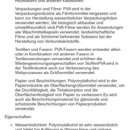
Holzklebern und anderen Klebstoffen.
Verpackungen und Filme: PVA wird in der
Verpackungsindustrie als Filmformmittel eingesetzt und
kann zur Herstellung wasserlöslicher Verpackungsfolien
verwendet werden, die biologisch abbaubar und
umweltfreundlich sind.PVA-Filme werden für Anwendungen
wie Waschmittelkapseln verwendet, landwirtschaftliche
Filme und als Schimmel befreiende Substanz bei der
Herstellung von Verbundwerkstoffe.
Textilien und Fasern: PVA-Fasern werden entweder allein
oder in Kombination mit anderen Fasern in
Textilanwendungen verwendet.und erhöhen die
Wiedergewinnungseigenschaften von StoffenPVA wird in
der Textilindustrie auch zur Verbesserung des
Webprozesses als Größenmittel verwendet.
Papier und Beschichtungen: Polyvinylalkohol wird in der
Papierindustrie als Oberflächengrößenmittel verwendet, um
die Druckfähigkeit, die Tintabsorption und die
Oberflächenfestigkeit von Papier zu verbessern.Es wird
auch als Beschichtungsmaterial für glänzende und
schützende Beschichtungen von Papierprodukten
verwendet.
Eigenschaften:
Wasserlöslichkeit: Polyvinylalkohol ist sehr wasserlöslich
und bildet bei Auflösung in Wasser klare und viskose