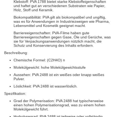
Klebstoff: PVA 1788 bietet starke Klebstoffeigenschaften
und haftet gut an verschiedenen Substraten wie Papier,
Holz, Stoff und Keramik.
Biokompatibilität: PVA gilt als biokompatibel und ungiftig,
was es für Anwendungen in Industriezweigen wie Pharma,
Lebensmittel und Kosmetik geeignet macht.
Barriereeigenschaften: PVA-Filme haben gute
Barriereeigenschaften gegen Gase, Öle und Gerüche, was
sie für Verpackungsanwendungen nützlich macht, die
Schutz und Konservierung des Inhalts erfordern.
Beschreibung:
Chemische Formel: (C2H4O) n
Molekülgewicht: hohe Molekülgewichtsstufe
Aussehen: PVA 2488 ist ein weißes oder knapp weißes
Pulver.
Löslichkeit: PVA 2488 ist wasserlöslich.
Spezifikation:
Grad der Polymerisation: PVA 2488 hat typischerweise
einen hohen Polymerisationsgrad, was zu einem hohen
Molekülgewicht führt.
Hydrolysegrad: PVA 2488 ist teilweise oder vollständig