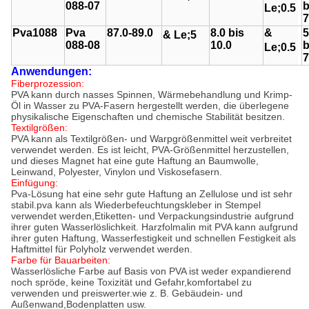
088-07
b
Le;
0.5
7
Pva1088
Pva
87.0-89.0
8.0 bis
&
5
& Le;
5
088-08
10.0
b
Le;
0.5
7
Anwendungen:
Fiberprozession:
PVA kann durch nasses Spinnen, Wärmebehandlung und Krimp-
Öl in Wasser zu PVA-Fasern hergestellt werden, die überlegene
physikalische Eigenschaften und chemische Stabilität besitzen.
Textilgrößen:
PVA kann als Textilgrößen- und Warpgrößenmittel weit verbreitet
verwendet werden. Es ist leicht, PVA-Größenmittel herzustellen,
und dieses Magnet hat eine gute Haftung an Baumwolle,
Leinwand, Polyester, Vinylon und Viskosefasern.
Einfügung:
Pva-Lösung hat eine sehr gute Haftung an Zellulose und ist sehr
stabil.pva kann als Wiederbefeuchtungskleber in Stempel
verwendet werden,Etiketten- und Verpackungsindustrie aufgrund
ihrer guten Wasserlöslichkeit. Harzfolmalin mit PVA kann aufgrund
ihrer guten Haftung, Wasserfestigkeit und schnellen Festigkeit als
Haftmittel für Polyholz verwendet werden.
Farbe für Bauarbeiten:
Wasserlösliche Farbe auf Basis von PVA ist weder expandierend
noch spröde, keine Toxizität und Gefahr,komfortabel zu
verwenden und preiswerter.wie z. B. Gebäudein- und
Außenwand,Bodenplatten usw.