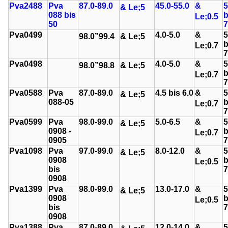
Pva2488
Pva
87.0-89.0
45.0-55.0
&
5
& Le;
5
088 bis
b
Le;
0.5
50
7
Pva0499
4.0-5.0
&
5
98.0
”
99.4
& Le;
5
b
Le;
0.7
7
Pva0498
4.0-5.0
&
5
98.0
”
98.8
& Le;
5
b
Le;
0.7
7
Pva0588
Pva
87.0-89.0
4.5 bis 6.0
&
5
& Le;
5
088-05
b
Le;
0.7
7
Pva0599
Pva
98.0-99.0
5.0-6.5
&
5
& Le;
5
0908 -
b
Le;
0.7
0905
7
Pva1098
Pva
97.0-99.0
8.0-12.0
&
5
& Le;
5
0908
b
Le;
0.5
bis
7
0908
Pva1399
Pva
98.0-99.0
13.0-17.0
&
5
& Le;
5
0908
b
Le;
0.5
bis
7
0908
Pva1388
Pva
87.0-89.0
12.0-14.0
&
5