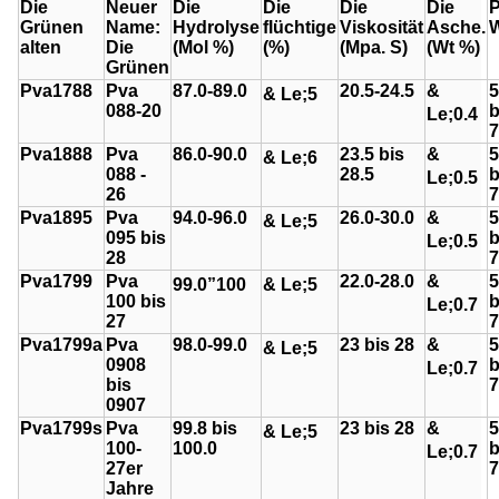
Die
Neuer
Die
Die
Die
Die
P
Grünen
Name:
Hydrolyse
flüchtige
Viskosität
Asche.
W
alten
Die
(Mol %)
(%)
(Mpa. S)
(Wt %)
Grünen
Pva1788
Pva
87.0-89.0
20.5-24.5
&
5
& Le;
5
088-20
b
Le;
0.4
7
Pva1888
Pva
86.0-90.0
23.5 bis
&
5
& Le;
6
088 -
28.5
b
Le;
0.5
26
7
Pva1895
Pva
94.0-96.0
26.0-30.0
&
5
& Le;
5
095 bis
b
Le;
0.5
28
7
Pva1799
Pva
22.0-28.0
&
5
99.0
”
100
& Le;
5
100 bis
b
Le;
0.7
27
7
Pva1799a
Pva
98.0-99.0
23 bis 28
&
5
& Le;
5
0908
b
Le;
0.7
bis
7
0907
Pva1799s
Pva
99.8 bis
23 bis 28
&
5
& Le;
5
100-
100.0
b
Le;
0.7
27er
7
Jahre