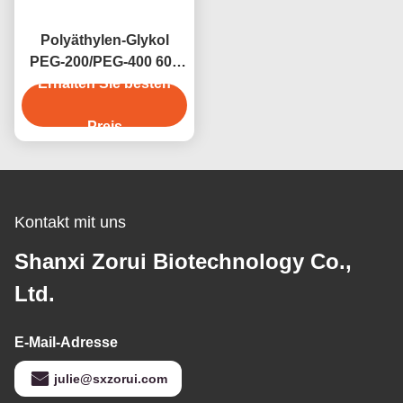
Polyäthylen-Glykol
PEG-200/PEG-400 600
4000 6000 8000 CAS
Erhalten Sie besten
25322-68-3
Preis
Kontakt mit uns
Shanxi Zorui Biotechnology Co.,
Ltd.
E-Mail-Adresse
julie@sxzorui.com