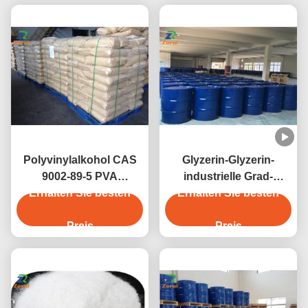
Polyvinylalkohol CAS
Glyzerin-Glyzerin-
9002-89-5 PVA
industrielle Grad-
1788/PVA 2488/PVA
Erhalten Sie besten
Chemikalien CAS 56-81-
Erhalten Sie besten
2688/
5
Preis
Preis