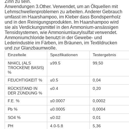
Zinn zu sein.
Anwendungen 3.Other. Verwendet, um an Ölquellen mit 
Lehmschwellenproblemen zu arbeiten. Anderer Gebrauch 
umfasst im Haarshampoo, im Kleber dass Bondsperrholz 
und in den Reinigungsprodukten. Im Haarshampoo wird 
sie als Verdickungsmittel in den Ammonium-ansässigen 
Tensidsystemen, wie Ammoniumlaurylsulfat verwendet. 
Ammoniumchloride benutzt in der Gewebe- und 
Lederindustrie im Färben, im Bräunen, im Textildrucken 
und zur Glanzbaumwolle.
Einzelteile
Spezifikationen
Testergebnis
NH4CL (ALS
≥99.5
99,50
TROCKENE BASIS)
%
FEUCHTIGKEIT %
≤0.5
0,04
RÜCKSTAND IN
≤0.4
0,20
DER ZÜNDUNG %
F.E. %
≤0.0007
0,0002
Pb %
≤0.0005
0,0004
SO4 %
≤0.02
0,01
PH
4.0-5.8
5,36