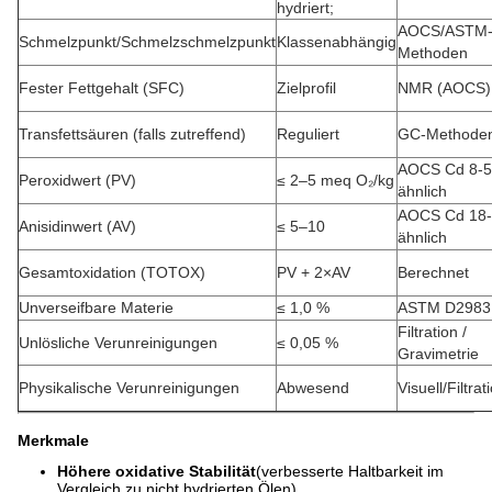
hydriert;
AOCS/ASTM
Schmelzpunkt/Schmelzschmelzpunkt
Klassenabhängig
Methoden
Fester Fettgehalt (SFC)
Zielprofil
NMR (AOCS)
Transfettsäuren (falls zutreffend)
Reguliert
GC-Methode
AOCS Cd 8-5
Peroxidwert (PV)
≤ 2–5 meq O₂/kg
ähnlich
AOCS Cd 18-
Anisidinwert (AV)
≤ 5–10
ähnlich
Gesamtoxidation (TOTOX)
PV + 2×AV
Berechnet
Unverseifbare Materie
≤ 1,0 %
ASTM D2983
Filtration /
Unlösliche Verunreinigungen
≤ 0,05 %
Gravimetrie
Physikalische Verunreinigungen
Abwesend
Visuell/Filtrat
Merkmale
Höhere oxidative Stabilität
(verbesserte Haltbarkeit im
Vergleich zu nicht hydrierten Ölen)