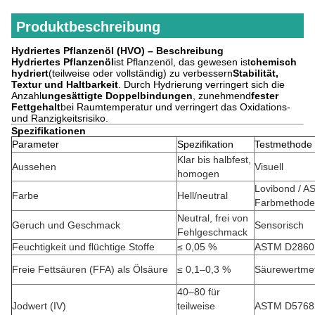
Produktbeschreibung
Hydriertes Pflanzenöl (HVO) – Beschreibung
Hydriertes Pflanzenöl
ist Pflanzenöl, das gewesen ist
chemisch
hydriert
(teilweise oder vollständig) zu verbessern
Stabilität,
Textur und Haltbarkeit
. Durch Hydrierung verringert sich die
Anzahl
ungesättigte Doppelbindungen
, zunehmend
fester
Fettgehalt
bei Raumtemperatur und verringert das Oxidations-
und Ranzigkeitsrisiko.
Spezifikationen
Parameter
Spezifikation
Testmethode
Klar bis halbfest,
Aussehen
Visuell
homogen
Lovibond / A
Farbe
Hell/neutral
Farbmethod
Neutral, frei von
Geruch und Geschmack
Sensorisch
Fehlgeschmack
Feuchtigkeit und flüchtige Stoffe
≤ 0,05 %
ASTM D2860
Freie Fettsäuren (FFA) als Ölsäure
≤ 0,1–0,3 %
Säurewertme
40–80 für
Jodwert (IV)
teilweise
ASTM D5768