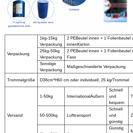
1
kg-15
kg
2 P
E
Beutel innen + 1 Folienbeutel
Verpackung
innen
Karton
25kg-50kg
2 P
E
Beutel innen + 1 Folienbeutel
Verpackung
Verpackung
Fass
Sonstige
Maßgeschneiderte Verpackung
Verpackung
Trommelgröße
D
38cm*
H
60 cm oder individuell, 25 kg/Trommel
Schnell
1-50kg
International
Äußern
und
T
bequem
Schnell
Versand
50-500kg
Lufttransport
und
günstig
Günstig