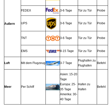
FEDEX
3-6 Tage
Tür zu Tür
Probe
UPS
3-6 Tage
Tür zu Tür
Probe
Äußern
TNT
3-6 Tage
Tür zu Tür
Probe
EMS
8-15 Tage
Tür zu Tür
Probe
Flughafen zu
Luft
Mit dem Flugzeug
3-7 Tage
Befehl
Flughafen
Asien: 15-20
Tage
Europa: 25-
Hafen zu
Meer
Per Schiff
Befehl
35 Tage
Hafen
Amerika: 30-
40 Tage