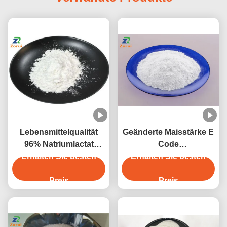
Lebensmittelqualität
Geänderte Maisstärke E
96% Natriumlactat
Code
Erhalten Sie besten
Pulver
E1412/E1414/E1422/E1442
Erhalten Sie besten
Konservierungsmittel
Natrium-2-
Preis
Preis
Hydroxypropanoat CAS
867-56-1