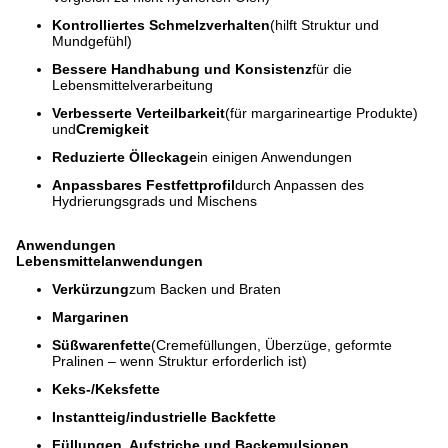
Kontrolliertes Schmelzverhalten
(hilft Struktur und
Mundgefühl)
Bessere Handhabung und Konsistenz
für die
Lebensmittelverarbeitung
Verbesserte Verteilbarkeit
(für margarineartige Produkte)
und
Cremigkeit
Reduzierte Ölleckage
in einigen Anwendungen
Anpassbares Festfettprofil
durch Anpassen des
Hydrierungsgrads und Mischens
Anwendungen
Lebensmittelanwendungen
Verkürzung
zum Backen und Braten
Margarinen
Süßwarenfette
(Cremefüllungen, Überzüge, geformte
Pralinen – wenn Struktur erforderlich ist)
Keks-/Keksfette
Instantteig/industrielle Backfette
Füllungen, Aufstriche und Backemulsionen