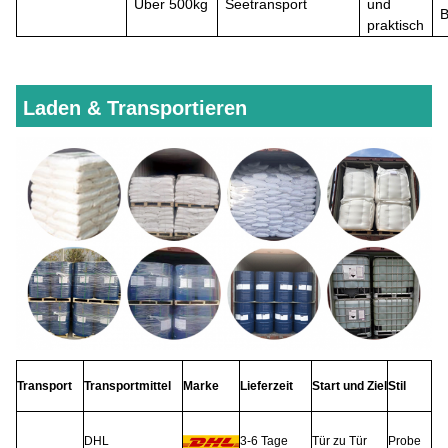
Über
500kg
Seetransport
und
B
praktisch
Laden & Transportieren
Transport
Transportmittel
Marke
Lieferzeit
Start und Ziel
Stil
DHL
3-6 Tage
Tür zu Tür
Probe