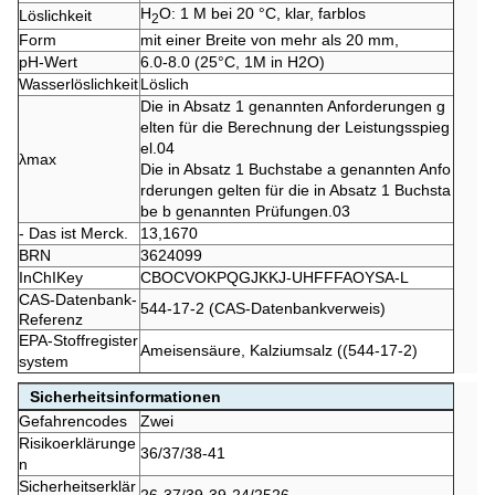
H
O: 1 M bei 20 °C, klar, farblos
Löslichkeit
2
Form
mit einer Breite von mehr als 20 mm,
pH-Wert
6.0-8.0 (25°C, 1M in H2O)
Wasserlöslichkeit
Löslich
Die in Absatz 1 genannten Anforderungen g
elten für die Berechnung der Leistungsspieg
el.04
λmax
Die in Absatz 1 Buchstabe a genannten Anfo
rderungen gelten für die in Absatz 1 Buchsta
be b genannten Prüfungen.03
- Das ist Merck.
13,1670
BRN
3624099
InChIKey
CBOCVOKPQGJKKJ-UHFFFAOYSA-L
CAS-Datenbank-
544-17-2 (CAS-Datenbankverweis)
Referenz
EPA-Stoffregister
Ameisensäure, Kalziumsalz ((544-17-2)
system
Sicherheitsinformationen
Gefahrencodes
Zwei
Risikoerklärunge
36/37/38-41
n
Sicherheitserklär