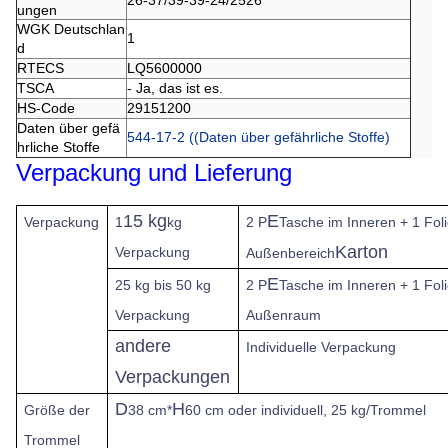
26-37/39-39-24/2526
ungen
WGK Deutschlan
1
d
RTECS
LQ5600000
TSCA
- Ja, das ist es.
HS-Code
29151200
Daten über gefä
544-17-2 ((Daten über gefährliche Stoffe)
hrliche Stoffe
Verpackung und Lieferung
15 kg
E
Verpackung
1
kg
2 P
Tasche im Inneren + 1 Fol
Karton
Verpackung
Außenbereich
E
25 kg bis 50 kg
2 P
Tasche im Inneren + 1 Fol
Verpackung
Außenraum
andere
Individuelle Verpackung
Verpackungen
D
H
Größe der
38 cm*
60 cm oder individuell, 25 kg/Trommel
Trommel