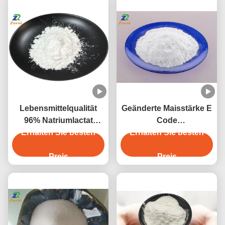
Lebensmittelqualität
Geänderte Maisstärke E
96% Natriumlactat
Code
Erhalten Sie besten
Pulver
E1412/E1414/E1422/E1442
Erhalten Sie besten
Konservierungsmittel
Natrium-2-
Preis
Preis
Hydroxypropanoat CAS
867-56-1