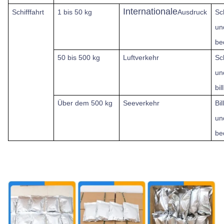
Internationale
Schifffahrt
1 bis 50 kg
Ausdruck
Sc
un
be
50 bis 500 kg
Luftverkehr
Sc
un
bil
Über dem
500 kg
Seeverkehr
Bil
un
be