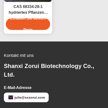
CAS 68334-28-1
hydriertes Pflanzenöl
Erhalten Sie besten
(HVO) in
Lebensmittelqualität für
Backwaren und
Preis
Margarinen
Kontakt mit uns
Shanxi Zorui Biotechnology Co.,
Ltd.
E-Mail-Adresse
julie@sxzorui.com