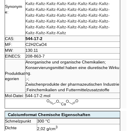
Kaltz-Kaltz-Kaltz-Kaltz-Kaltz-Kaltz-Kaltz-Kaltz-
Synonym
Kaltz-Kaltz-Kaltz-Kaltz-Kaltz-Kaltz-Kaltz-Kaltz-
e:
Kaltz-Kaltz-Kaltz-Kaltz-Kaltz-Kaltz-Kaltz-Kaltz-
Kaltz-Kaltz-Kaltz-Kaltz-Kaltz-Kaltz-Kaltz-Kaltz-
Kaltz-Kaltz-Kaltz-Kaltz-Kaltz-Kaltz-Kaltz-Kaltz-
Kaltz-Kaltz-Kaltz-Kaltz
CAS:
544-17-2
MF:
C2H2CaO4
MW:
130.11
EINECS:
208-863-7
Anorganische und organische Chemikalien
;
Konservierungsmittel haben eine diuretische Wirku
ng.
Produktkat
egorien
;
-
;
Zwischenprodukte der pharmazeutischen Industrie
;
Feinchemikalien und Futtermittelzusatzstoffe
Mol-Datei:
544-17-2.mol
Calciumformat Chemische Eigenschaften
Schmelzpunkt
300 °C
3
Dichte
2,02 g/cm