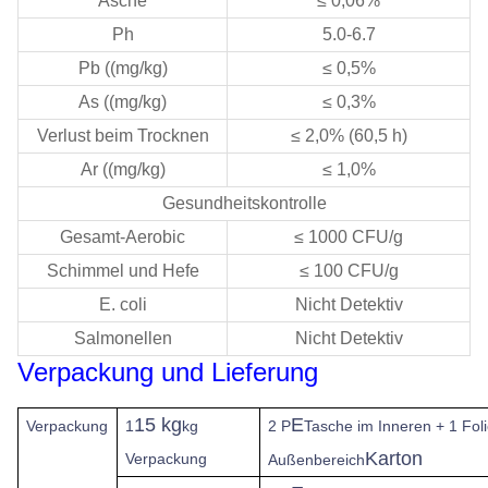
Asche
≤ 0,06%
Ph
5.0-6.7
Pb ((mg/kg)
≤ 0,5%
As ((mg/kg)
≤ 0,3%
Verlust beim Trocknen
≤ 2,0% (60,5 h)
Ar ((mg/kg)
≤ 1,0%
Gesundheitskontrolle
Gesamt-Aerobic
≤ 1000 CFU/g
Schimmel und Hefe
≤ 100 CFU/g
E. coli
Nicht Detektiv
Salmonellen
Nicht Detektiv
Verpackung und Lieferung
15 kg
E
Verpackung
1
kg
2 P
Tasche im Inneren + 1 Fol
Karton
Verpackung
Außenbereich