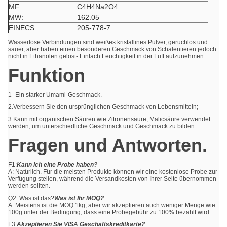
MF:
C4H4Na2O4
MW:
162.05
EINECS:
205-778-7
Wasserlose Verbindungen sind weißes kristallines Pulver, geruchlos und
sauer, aber haben einen besonderen Geschmack von Schalentieren.jedoch
nicht in Ethanolen gelöst- Einfach Feuchtigkeit in der Luft aufzunehmen.
Funktion
1- Ein starker Umami-Geschmack.
2.Verbessern Sie den ursprünglichen Geschmack von Lebensmitteln;
3.Kann mit organischen Säuren wie Zitronensäure, Malicsäure verwendet
werden, um unterschiedliche Geschmack und Geschmack zu bilden.
Fragen und Antworten.
F1:
Kann ich eine Probe haben?
A: Natürlich. Für die meisten Produkte können wir eine kostenlose Probe zur
Verfügung stellen, während die Versandkosten von Ihrer Seite übernommen
werden sollten.
Q2: Was ist das?
Was ist Ihr MOQ?
A: Meistens ist die MOQ 1kg, aber wir akzeptieren auch weniger Menge wie
100g unter der Bedingung, dass eine Probegebühr zu 100% bezahlt wird.
F3:
Akzeptieren Sie VISA Geschäftskreditkarte?