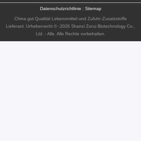
Datenschutzrichtlinie
|
Sitemap
China gut Qualität Lebensmittel-und Zufuhr-Zusatzstoffe
Lieferant. Urheberrecht © -2026 Shanxi Zorui Biotechnology Co.,
Ltd. - Alle. Alle Rechte vorbehalten.