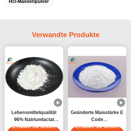
Hcl-Massenpulver
Verwandte Produkte
Lebensmittelqualität
Geänderte Maisstärke E
96% Natriumlactat
Code
Erhalten Sie besten
Pulver
E1412/E1414/E1422/E1442
Erhalten Sie besten