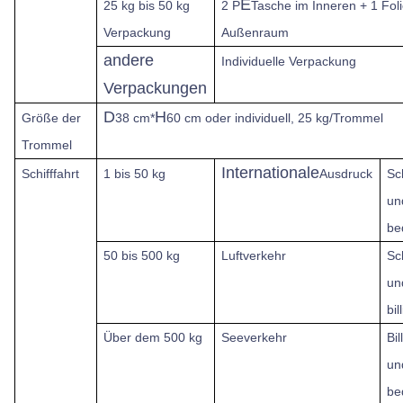
E
25 kg bis 50 kg
2 P
Tasche im Inneren + 1 Fol
Verpackung
Außenraum
andere
Individuelle Verpackung
Verpackungen
D
H
Größe der
38 cm*
60 cm oder individuell, 25 kg/Trommel
Trommel
Internationale
Schifffahrt
1 bis 50 kg
Ausdruck
Sc
un
be
50 bis 500 kg
Luftverkehr
Sc
un
bil
Über dem
500 kg
Seeverkehr
Bil
un
be