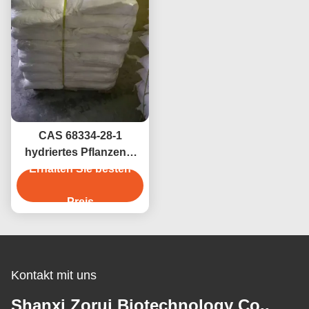
CAS 68334-28-1
hydriertes Pflanzenöl
Erhalten Sie besten
(HVO) in
Lebensmittelqualität für
Backwaren und
Preis
Margarinen
Kontakt mit uns
Shanxi Zorui Biotechnology Co.,