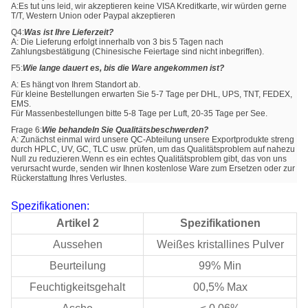
A:Es tut uns leid, wir akzeptieren keine VISA Kreditkarte, wir würden gerne
T/T, Western Union oder Paypal akzeptieren
Q4:
Was ist Ihre Lieferzeit?
A: Die Lieferung erfolgt innerhalb von 3 bis 5 Tagen nach
Zahlungsbestätigung (Chinesische Feiertage sind nicht inbegriffen).
F5:
Wie lange dauert es, bis die Ware angekommen ist?
A: Es hängt von Ihrem Standort ab.
Für kleine Bestellungen erwarten Sie 5-7 Tage per DHL, UPS, TNT, FEDEX,
EMS.
Für Massenbestellungen bitte 5-8 Tage per Luft, 20-35 Tage per See.
Frage 6:
Wie behandeln Sie Qualitätsbeschwerden?
A: Zunächst einmal wird unsere QC-Abteilung unsere Exportprodukte streng
durch HPLC, UV, GC, TLC usw. prüfen, um das Qualitätsproblem auf nahezu
Null zu reduzieren.Wenn es ein echtes Qualitätsproblem gibt, das von uns
verursacht wurde, senden wir Ihnen kostenlose Ware zum Ersetzen oder zur
Rückerstattung Ihres Verlustes.
Spezifikationen:
Artikel 2
Spezifikationen
Aussehen
Weißes kristallines Pulver
Beurteilung
99% Min
Feuchtigkeitsgehalt
00,5% Max