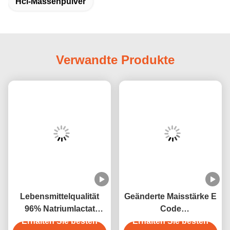
Hcl-Massenpulver
Verwandte Produkte
Lebensmittelqualität
Geänderte Maisstärke E
96% Natriumlactat
Code
Erhalten Sie besten
Pulver
E1412/E1414/E1422/E1442
Erhalten Sie besten