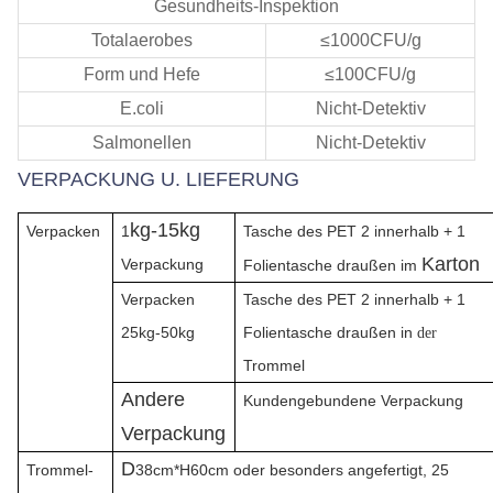
Gesundheits-Inspektion
Totalaerobes
≤1000CFU/g
Form und Hefe
≤100CFU/g
E.coli
Nicht-Detektiv
Salmonellen
Nicht-Detektiv
VERPACKUNG U. LIEFERUNG
kg-15kg
Verpacken
1
Tasche des PET 2 innerhalb + 1
Karton
Verpackung
Folientasche draußen im
Verpacken
Tasche des PET 2 innerhalb + 1
25kg-50kg
Folientasche draußen in
der
Trommel
Andere
Kundengebundene Verpackung
Verpackung
D
Trommel-
38cm*H60cm oder besonders angefertigt, 25