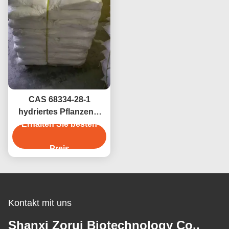
CAS 68334-28-1
hydriertes Pflanzenöl
Erhalten Sie besten
(HVO) in
Lebensmittelqualität für
Backwaren und
Preis
Margarinen
Kontakt mit uns
Shanxi Zorui Biotechnology Co.,