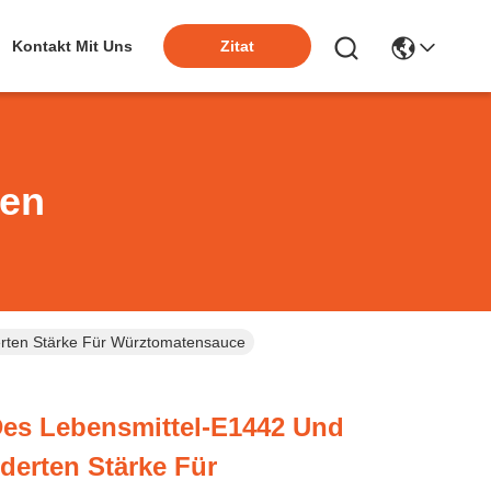
Kontakt Mit Uns
Zitat
ten
erten Stärke Für Würztomatensauce
Des Lebensmittel-E1442 Und
derten Stärke Für