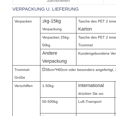
Salmonellen
VERPACKUNG U. LIEFERUNG
kg-15kg
Verpacken
1
Tasche des PET 2 inne
Karton
Verpackung
Verpacken 25kg-
Tasche des PET 2 inne
50kg
Trommel
Andere
Kundengebundene Ve
Verpackung
D
Trommel-
38cm*H60cm oder besonders angefertigt,
Größe
International
Verschiffen
1-50kg
drücken Sie
aus
50-500kg
Luft-Transport