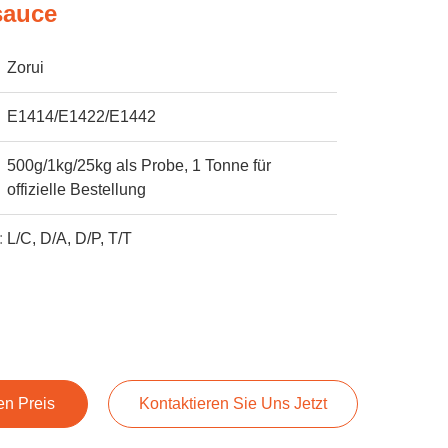
sauce
Zorui
E1414/E1422/E1442
500g/1kg/25kg als Probe, 1 Tonne für
offizielle Bestellung
:
L/C, D/A, D/P, T/T
en Preis
Kontaktieren Sie Uns Jetzt