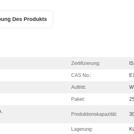
bung Des Produkts
Zertifizierung:
I
CAS No.:
E
Auftritt:
W
Paket:
2
 
Produktionskapazität:
30
Lagerung:
Kü