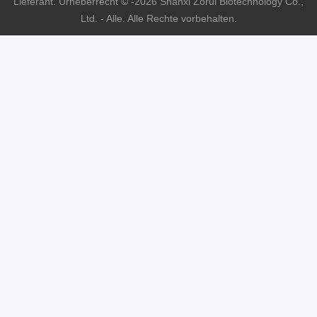
Lieferant. Urheberrecht © -2026 Shanxi Zorui Biotechnology Co.,
Ltd. - Alle. Alle Rechte vorbehalten.