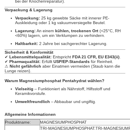
bei der Knochenreparatur).
Verpackung & Lagerung
Verpackung:
25 kg gewebte Säcke mit innerer PE-
Auskleidung oder 1 kg vakuumversiegelte Beutel.
Lagerung:
An einem
kühlen, trockenen Ort
(<25°C, RH
<60%) lagern, um ein Verklumpen zu verhindern.
Haltbarkeit:
2 Jahre bei sachgerechter Lagerung.
Sicherheit & Konformität
✔
Lebensmittelqualität:
Entspricht
FDA 21 CFR, EU E343(ii)
.
✔
Pharmaqualität:
Erfüllt
USP/EP-Standards
für Reinheit.
⚠
Nicht gefährlich
aber Einatmen vermeiden (Staub kann die
Lunge reizen).
Warum Magnesiumphosphat Pentahydrat wählen?
Vielseitig
– Funktioniert als Nährstoff, Hilfsstoff und
Keramikvorstufe.
Umweltfreundlich
– Abbaubar und ungiftig.
Allgemeine Informationen
Produktname:
MAGNESIUMPHOSPHAT
TRI-MAGNESIUMPHOSPHAT;TRI-MAGNESIUM