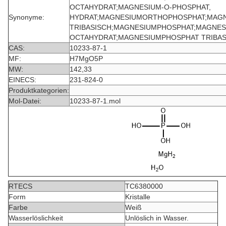
OCTAHYDRAT;MAGNESIUM-O-PHOSPHAT,
Synonyme:
HYDRAT;MAGNESIUMORTHOPHOSPHAT;MAG
TRIBASISCH;MAGNESIUMPHOSPHAT;MAGNES
OCTAHYDRAT;MAGNESIUMPHOSPHAT TRIBAS
CAS:
10233-87-1
MF:
H7MgO5P
MW:
142,33
EINECS:
231-824-0
Produktkategorien:
Mol-Datei:
10233-87-1.mol
RTECS
TC6380000
Form
Kristalle
Farbe
Weiß
Wasserlöslichkeit
Unlöslich in Wasser.