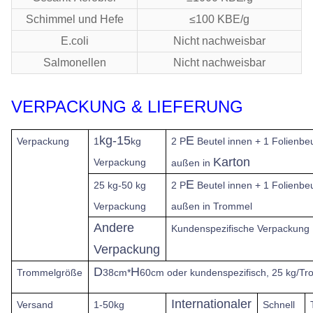
Schimmel und Hefe
≤100 KBE/g
E.coli
Nicht nachweisbar
Salmonellen
Nicht nachweisbar
VERPACKUNG & LIEFERUNG
kg-15
E
Verpackung
1
kg
2 P
Beutel innen + 1 Folienbeu
Karton
Verpackung
außen in
E
25 kg-50 kg
2 P
Beutel innen + 1 Folienbeu
Verpackung
außen in Trommel
Andere
Kundenspezifische Verpackung
Verpackung
D
H
Trommelgröße
38cm*
60cm oder kundenspezifisch, 25 kg/T
Internationaler
Versand
1-50kg
Schnell