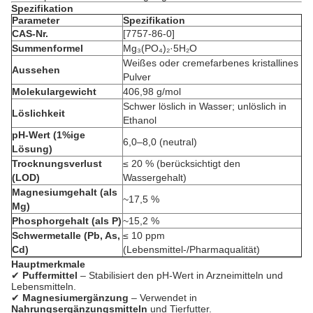
Spezifikation
Parameter
Spezifikation
CAS-Nr.
[7757-86-0]
Summenformel
Mg₃(PO₄)₂·5H₂O
Weißes oder cremefarbenes kristallines
Aussehen
Pulver
Molekulargewicht
406,98 g/mol
Schwer löslich in Wasser; unlöslich in
Löslichkeit
Ethanol
pH-Wert (1%ige
6,0–8,0 (neutral)
Lösung)
Trocknungsverlust
≤ 20 % (berücksichtigt den
(LOD)
Wassergehalt)
Magnesiumgehalt (als
~17,5 %
Mg)
Phosphorgehalt (als P)
~15,2 %
Schwermetalle (Pb, As,
≤ 10 ppm
Cd)
(Lebensmittel-/Pharmaqualität)
Hauptmerkmale
✔
Puffermittel
– Stabilisiert den pH-Wert in Arzneimitteln und
Lebensmitteln.
✔
Magnesiumergänzung
– Verwendet in
Nahrungsergänzungsmitteln
und Tierfutter.