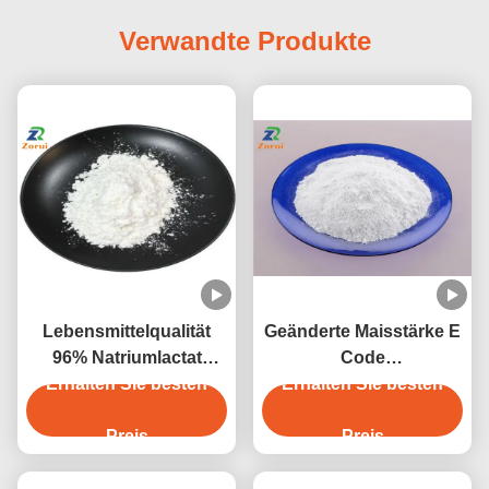
Verwandte Produkte
Lebensmittelqualität
Geänderte Maisstärke E
96% Natriumlactat
Code
Erhalten Sie besten
Pulver
E1412/E1414/E1422/E1442
Erhalten Sie besten
Konservierungsmittel
Natrium-2-
Preis
Preis
Hydroxypropanoat CAS
867-56-1