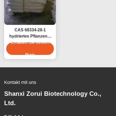
CAS 68334-28-1
hydriertes Pflanzenöl
Erhalten Sie besten
(HVO) in
Lebensmittelqualität für
Backwaren und
Preis
Margarinen
Kontakt mit uns
Shanxi Zorui Biotechnology Co.,
Ltd.