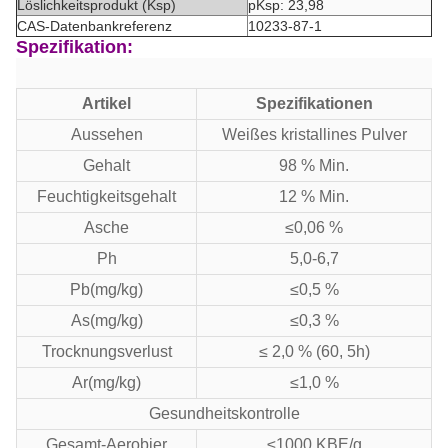
Löslichkeitsprodukt (Ksp)
pKsp: 23,98
CAS-Datenbankreferenz
10233-87-1
Spezifikation:
Artikel
Spezifikationen
Aussehen
Weißes kristallines Pulver
Gehalt
98 % Min.
Feuchtigkeitsgehalt
12 % Min.
Asche
≤0,06 %
Ph
5,0-6,7
Pb(mg/kg)
≤0,5 %
As(mg/kg)
≤0,3 %
Trocknungsverlust
≤ 2,0 % (60, 5h)
Ar(mg/kg)
≤1,0 %
Gesundheitskontrolle
Gesamt-Aerobier
≤1000 KBE/g